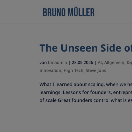
The Unseen Side of
von
bmadmin
|
28.05.2026
|
AI
,
Allgemein
,
Di
Innovation
,
High Tech
,
Steve Jobs
What I learned about scaling, when we he
learnings: Lessons for founders, entrepre
of scale Great founders control what is es