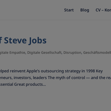
Start
Blog
CV – Ko
 Steve Jobs
gitale Empathie
,
Digitale Gesellschaft
,
Disruption
,
Geschäftsmodell
lped reinvent Apple’s outsourcing strategy in 1998 Key
neurs, investors, leaders The myth of control — and the rea
sential Great products...