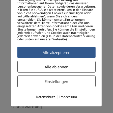
Digitale Empathie
Informationen auf Ihrem Endgerät, das Auslesen
personenbezogener Daten sowie deren Verarbeitung.
Digitale Gesellschaft
Klicken Sie auf „Alle akzeptieren“, um in den Einsatz
von nicht notwendigen Cookies einzuwilligen oder
auf „Alle ablehnen“, wenn Sie sich anders
Disruption
entscheiden. Sie können unter „Einstellungen
verwalten“ detaillierte Informationen der von uns
eingesetzten Arten von Cookies erhalten und deren
Dr. Charles Savage
Einstellungen aufrufen. Sie können die Einstellungen
jederzeit aufrufen und Cookies auch nachträglich
Dr. Klaus Sailer
jederzeit abwählen (z.B. in der Datenschutzerklärung
oder unten auf unserer Webseite).
Dr. Rene Fassbender
Alle akzeptieren
EeG
Erderwärmung
Alle ablehnen
EUROPA
Frank Thelen
Einstellungen
Geschäftsmodell-Innovation
|
Datenschutz
Impressum
Gesellschaftliche InnovaTIONEN
Global warming