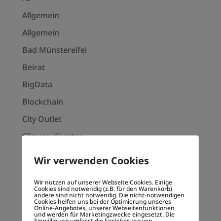
Allgemein
Allgemein
Bad Münstereifel
Beirat
BigData
Blockchain
City Outlet
Climate disaster
Create impact
Wir verwenden Cookies
Customer Journey
Wir nutzen auf unserer Webseite Cookies. Einige
Decentralized society
Cookies sind notwendig (z.B. für den Warenkorb)
andere sind nicht notwendig. Die nicht-notwendigen
Cookies helfen uns bei der Optimierung unseres
Dezentralen Gesellschaft
Online-Angebotes, unserer Webseitenfunktionen
und werden für Marketingzwecke eingesetzt. Die
Einwilligung umfasst die Speicherung von