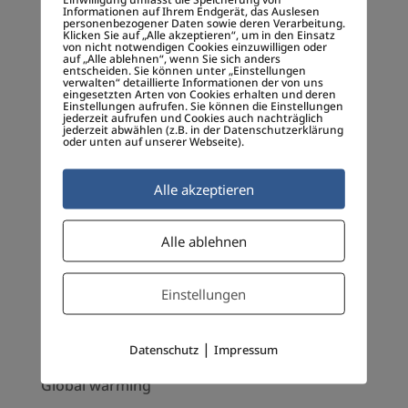
Digitale Empathie
Informationen auf Ihrem Endgerät, das Auslesen
personenbezogener Daten sowie deren Verarbeitung.
Digitale Gesellschaft
Klicken Sie auf „Alle akzeptieren“, um in den Einsatz
von nicht notwendigen Cookies einzuwilligen oder
auf „Alle ablehnen“, wenn Sie sich anders
Disruption
entscheiden. Sie können unter „Einstellungen
verwalten“ detaillierte Informationen der von uns
eingesetzten Arten von Cookies erhalten und deren
Dr. Charles Savage
Einstellungen aufrufen. Sie können die Einstellungen
jederzeit aufrufen und Cookies auch nachträglich
Dr. Klaus Sailer
jederzeit abwählen (z.B. in der Datenschutzerklärung
oder unten auf unserer Webseite).
Dr. Rene Fassbender
Alle akzeptieren
EeG
Erderwärmung
Alle ablehnen
EUROPA
Frank Thelen
Einstellungen
Geschäftsmodell-Innovation
|
Datenschutz
Impressum
Gesellschaftliche InnovaTIONEN
Global warming