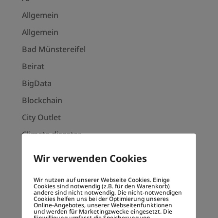
Allgemein
Allgemein
Bad Münstereifel
Beirat
BigData
Blockchain
City Outlet
Climate disaster
Create impact
Wir verwenden Cookies
Customer Journey
Wir nutzen auf unserer Webseite Cookies. Einige
Decentralized society
Cookies sind notwendig (z.B. für den Warenkorb)
andere sind nicht notwendig. Die nicht-notwendigen
Cookies helfen uns bei der Optimierung unseres
Dezentralen Gesellschaft
Online-Angebotes, unserer Webseitenfunktionen
und werden für Marketingzwecke eingesetzt. Die
Einwilligung umfasst die Speicherung von