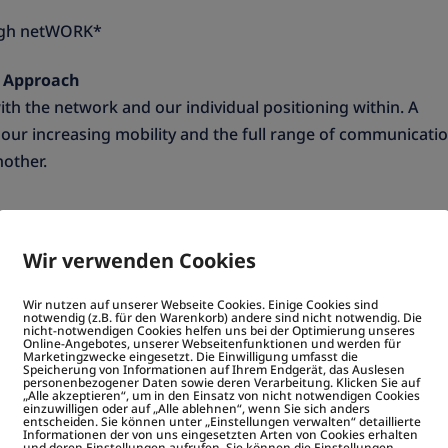
ough netWORK*
d Approach
ith the network and our individual positioning within. A
ur increasing mobility and the full range of communicatio
nother.
Wir verwenden Cookies
Wir nutzen auf unserer Webseite Cookies. Einige Cookies sind
notwendig (z.B. für den Warenkorb) andere sind nicht notwendig. Die
nicht-notwendigen Cookies helfen uns bei der Optimierung unseres
Online-Angebotes, unserer Webseitenfunktionen und werden für
Marketingzwecke eingesetzt. Die Einwilligung umfasst die
Speicherung von Informationen auf Ihrem Endgerät, das Auslesen
personenbezogener Daten sowie deren Verarbeitung. Klicken Sie auf
„Alle akzeptieren“, um in den Einsatz von nicht notwendigen Cookies
einzuwilligen oder auf „Alle ablehnen“, wenn Sie sich anders
entscheiden. Sie können unter „Einstellungen verwalten“ detaillierte
Informationen der von uns eingesetzten Arten von Cookies erhalten
und deren Einstellungen aufrufen. Sie können die Einstellungen