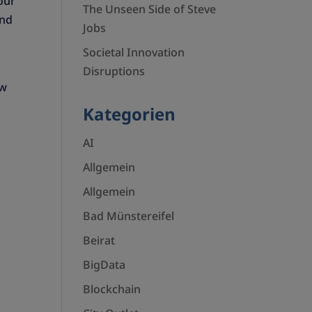
our
The Unseen Side of Steve
and
Jobs
Societal Innovation
Disruptions
ow
Kategorien
AI
Allgemein
Allgemein
Bad Münstereifel
Beirat
BigData
Blockchain