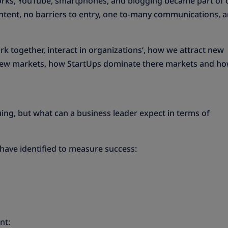
orks, YouTube, smartphones, and blogging became part of 
content, no barriers to entry, one to-many communications, 
k together, interact in organizations‘, how we attract new
s new markets, how StartUps dominate there markets and h
uing, but what can a business leader expect in terms of
have identified to measure success:
nt: