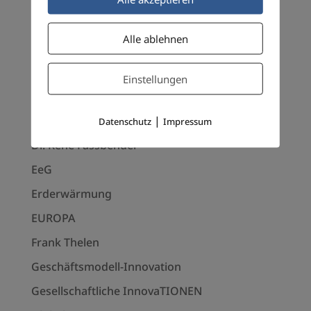
Digitale Empathie
Alle ablehnen
Digitale Gesellschaft
Disruption
Einstellungen
Dr. Charles Savage
|
Dr. Klaus Sailer
Datenschutz
Impressum
Dr. Rene Fassbender
EeG
Erderwärmung
EUROPA
Frank Thelen
Geschäftsmodell-Innovation
Gesellschaftliche InnovaTIONEN