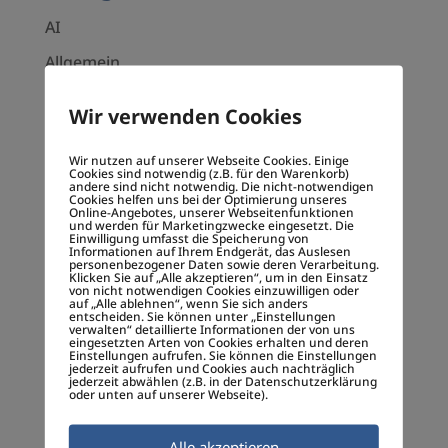
AI
Allgemein
Allgemein
Wir verwenden Cookies
Bad Münstereifel
Wir nutzen auf unserer Webseite Cookies. Einige
Beirat
Cookies sind notwendig (z.B. für den Warenkorb)
andere sind nicht notwendig. Die nicht-notwendigen
Cookies helfen uns bei der Optimierung unseres
BigData
Online-Angebotes, unserer Webseitenfunktionen
und werden für Marketingzwecke eingesetzt. Die
Blockchain
Einwilligung umfasst die Speicherung von
Informationen auf Ihrem Endgerät, das Auslesen
personenbezogener Daten sowie deren Verarbeitung.
City Outlet
Klicken Sie auf „Alle akzeptieren“, um in den Einsatz
von nicht notwendigen Cookies einzuwilligen oder
auf „Alle ablehnen“, wenn Sie sich anders
Climate disaster
entscheiden. Sie können unter „Einstellungen
verwalten“ detaillierte Informationen der von uns
Create impact
eingesetzten Arten von Cookies erhalten und deren
Einstellungen aufrufen. Sie können die Einstellungen
jederzeit aufrufen und Cookies auch nachträglich
Customer Journey
jederzeit abwählen (z.B. in der Datenschutzerklärung
oder unten auf unserer Webseite).
Decentralized society
Dezentralen Gesellschaft
Alle akzeptieren