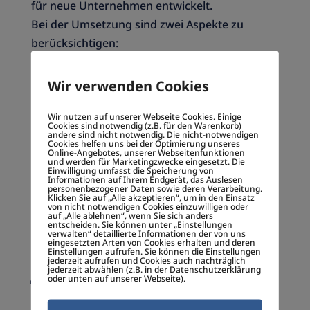
für neue Unternehmen entwickelt.
Bei der Umsetzung sind zwei Aspekte zu
berücksichtigen:
a) Organisatorische Hürden müssen
überwunden werden.
Wir verwenden Cookies
b) Die Umsetzung muss eng in die Strategie
eingebunden werden.
Wir nutzen auf unserer Webseite Cookies. Einige
Cookies sind notwendig (z.B. für den Warenkorb)
andere sind nicht notwendig. Die nicht-notwendigen
Cookies helfen uns bei der Optimierung unseres
Unsere Erfahrungen:
Online-Angebotes, unserer Webseitenfunktionen
und werden für Marketingzwecke eingesetzt. Die
Allgemein sagt man – einen Rivalen zu
Einwilligung umfasst die Speicherung von
Informationen auf Ihrem Endgerät, das Auslesen
schlagen besteht darin ihn zu übertreffen oder
personenbezogener Daten sowie deren Verarbeitung.
Klicken Sie auf „Alle akzeptieren“, um in den Einsatz
zu vernichten.Der Blaue-Ozean greift hier an
von nicht notwendigen Cookies einzuwilligen oder
auf „Alle ablehnen“, wenn Sie sich anders
und macht die Konkurrenz irrelevant.
entscheiden. Sie können unter „Einstellungen
verwalten“ detaillierte Informationen der von uns
eingesetzten Arten von Cookies erhalten und deren
Beispiele:
Einstellungen aufrufen. Sie können die Einstellungen
jederzeit aufrufen und Cookies auch nachträglich
jederzeit abwählen (z.B. in der Datenschutzerklärung
oder unten auf unserer Webseite).
Global stechen die Erfolge der Firmen Cirque
Du Soleil, Amazon, Google, Apple, Airbnb,