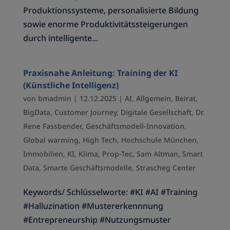
Produktionssysteme, personalisierte Bildung
sowie enorme Produktivitätssteigerungen
durch intelligente...
Praxisnahe Anleitung: Training der KI
(Künstliche Intelligenz)
von
bmadmin
|
12.12.2025
|
AI
,
Allgemein
,
Beirat
,
BigData
,
Customer Journey
,
Digitale Gesellschaft
,
Dr.
Rene Fassbender
,
Geschäftsmodell-Innovation
,
Global warming
,
High Tech
,
Hochschule München
,
Immobilien
,
KI
,
Klima
,
Prop-Tec
,
Sam Altman
,
Smart
Data
,
Smarte Geschäftsmodelle
,
Strascheg Center
Keywords/ Schlüsselworte: #KI #AI #Training
#Halluzination #Mustererkennnung
#Entrepreneurship #Nutzungsmuster