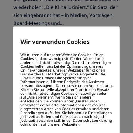
wiederholen: „Die KI halluziniert.“ Ein Satz, der
sich eingebrannt hat – in Medien, Vorträgen,
Board-Meetings und...
Wir verwenden Cookies
Investments in OmegaLambdaTec GmbH
von
bmadmin
|
14.10.2025
|
Allgemein
,
Blockchain
,
Wir nutzen auf unserer Webseite Cookies. Einige
Cookies sind notwendig (z.B. für den Warenkorb)
Decentralized society
,
Digitale Empathie
,
Digitale
andere sind nicht notwendig. Die nicht-notwendigen
Cookies helfen uns bei der Optimierung unseres
Gesellschaft
,
Dr. Rene Fassbender
,
Geschäftsmodell-
Online-Angebotes, unserer Webseitenfunktionen
und werden für Marketingzwecke eingesetzt. Die
Innovation
,
High Tech
,
KI
,
Klima
,
OmegaLambdaTec
,
Einwilligung umfasst die Speicherung von
Informationen auf Ihrem Endgerät, das Auslesen
Smart Data
,
Smarte Geschäftsmodelle
,
Zukunft
personenbezogener Daten sowie deren Verarbeitung.
Klicken Sie auf „Alle akzeptieren“, um in den Einsatz
von nicht notwendigen Cookies einzuwilligen oder
Investment in OmegaLambdaTec GmbH Am
auf „Alle ablehnen“, wenn Sie sich anders
entscheiden. Sie können unter „Einstellungen
13. Oktober 2025 habe ich Anteile an der
verwalten“ detaillierte Informationen der von uns
eingesetzten Arten von Cookies erhalten und deren
Münchner Hightech-Firma OmegaLambdaTec
Einstellungen aufrufen. Sie können die Einstellungen
jederzeit aufrufen und Cookies auch nachträglich
jederzeit abwählen (z.B. in der Datenschutzerklärung
GmbH erworben – in Form von OLT-GmbH
oder unten auf unserer Webseite).
Token. Was mich besonders fasziniert: Mit