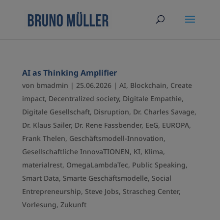
AI as Thinking Amplifier
von
bmadmin
|
25.06.2026
|
AI
,
Blockchain
,
Create
impact
,
Decentralized society
,
Digitale Empathie
,
Digitale Gesellschaft
,
Disruption
,
Dr. Charles Savage
,
Dr. Klaus Sailer
,
Dr. Rene Fassbender
,
EeG
,
EUROPA
,
Frank Thelen
,
Geschäftsmodell-Innovation
,
Gesellschaftliche InnovaTIONEN
,
KI
,
Klima
,
materialrest
,
OmegaLambdaTec
,
Public Speaking
,
Smart Data
,
Smarte Geschäftsmodelle
,
Social
Entrepreneurship
,
Steve Jobs
,
Strascheg Center
,
Vorlesung
,
Zukunft