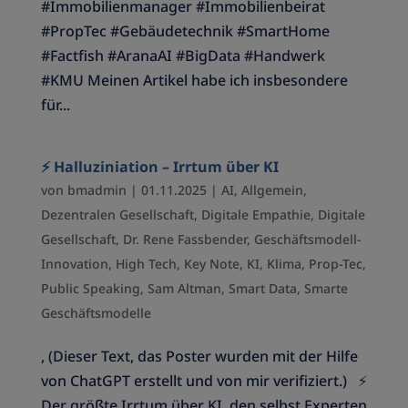
#Immobilienmanager #Immobilienbeirat
#PropTec #Gebäudetechnik #SmartHome
#Factfish #AranaAI #BigData #Handwerk
#KMU Meinen Artikel habe ich insbesondere
für...
⚡️ Halluziniation – Irrtum über KI
von
bmadmin
|
01.11.2025
|
AI
,
Allgemein
,
Dezentralen Gesellschaft
,
Digitale Empathie
,
Digitale
Gesellschaft
,
Dr. Rene Fassbender
,
Geschäftsmodell-
Innovation
,
High Tech
,
Key Note
,
KI
,
Klima
,
Prop-Tec
,
Public Speaking
,
Sam Altman
,
Smart Data
,
Smarte
Geschäftsmodelle
, (Dieser Text, das Poster wurden mit der Hilfe
von ChatGPT erstellt und von mir verifiziert.) ⚡️
Der größte Irrtum über KI, den selbst Experten