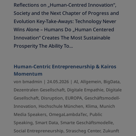
Reflections on „Human-Centred Innovation“,
Society and the Next Chapter of Progress and
Evolution Key-Take-Aways: Technology Never
Wins Alone – Humans Do „Human Centered
Innovation“ Creates The Most Sustainable
Prosperity The Ability To...
Human-Centric Entrepreneurship & Kairos
Momentum
von
bmadmin
|
24.05.2026
|
AI
,
Allgemein
,
BigData
,
Dezentralen Gesellschaft
,
Digitale Empathie
,
Digitale
Gesellschaft
,
Disruption
,
EUROPA
,
Geschäftsmodell-
Innovation
,
Hochschule München
,
Klima
,
Munich
Media Speakers
,
OmegaLambdaTec
,
Public
Speaking
,
Smart Data
,
Smarte Geschäftsmodelle
,
Social Entrepreneurship
,
Strascheg Center
,
Zukunft