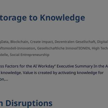
torage to Knowledge
gData
,
Blockchain
,
Create impact
,
Dezentralen Gesellschaft
,
Digita
ftsmodell-Innovation
,
Gesellschaftliche InnovaTIONEN
,
High Tec
delle
,
Social Entrepreneurship
ss Factors for the AI Workday“ Executive Summary In the A
g knowledge. Value is created by activating knowledge for
n,...
n Disruptions