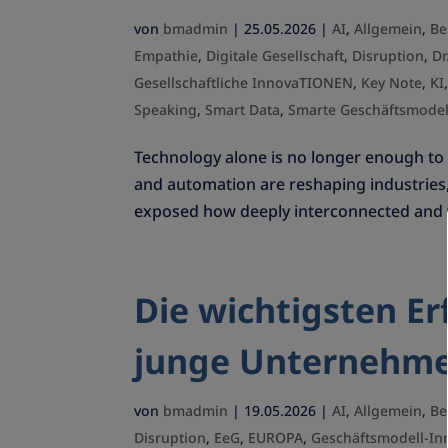
von
bmadmin
|
25.05.2026
|
AI
,
Allgemein
,
Be
Empathie
,
Digitale Gesellschaft
,
Disruption
,
Dr
Gesellschaftliche InnovaTIONEN
,
Key Note
,
KI
Speaking
,
Smart Data
,
Smarte Geschäftsmodel
Technology alone is no longer enough to c
and automation are reshaping industries,
exposed how deeply interconnected and v
Die wichtigsten Er
junge Unternehm
von
bmadmin
|
19.05.2026
|
AI
,
Allgemein
,
Be
Disruption
,
EeG
,
EUROPA
,
Geschäftsmodell-In