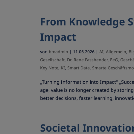
From Knowledge S
Impact
von
bmadmin
|
11.06.2026
|
AI
,
Allgemein
,
Bi
Gesellschaft
,
Dr. Rene Fassbender
,
EeG
,
Geschä
Key Note
,
KI
,
Smart Data
,
Smarte Geschäftsmo
„Turning Information into Impact“ „Succe
age, value is no longer created by storin
better decisions, faster learning, innovatio
Societal Innovatio