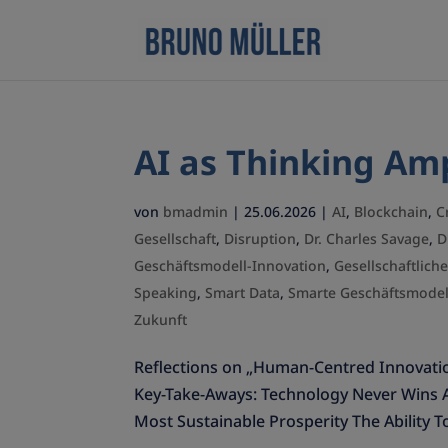
AI as Thinking Amp
von
bmadmin
|
25.06.2026
|
AI
,
Blockchain
,
C
Gesellschaft
,
Disruption
,
Dr. Charles Savage
,
D
Geschäftsmodell-Innovation
,
Gesellschaftlic
Speaking
,
Smart Data
,
Smarte Geschäftsmodel
Zukunft
Reflections on „Human-Centred Innovatio
Key-Take-Aways: Technology Never Wins
Most Sustainable Prosperity The Ability To