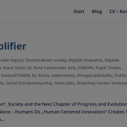
Start
Blog
CV – Ko
lifier
reate impact
,
Decentralized society
,
Digitale Empathie
,
Digitale
r. Klaus Sailer
,
Dr. Rene Fassbender
,
EeG
,
EUROPA
,
Frank Thelen
,
he InnovaTIONEN
,
KI
,
Klima
,
materialrest
,
OmegaLambdaTec
,
Public
le
,
Social Entrepreneurship
,
Steve Jobs
,
Strascheg Center
,
Vorlesu
n“, Society and the Next Chapter of Progress and Evolutio
 Alone – Humans Do „Human Centered Innovation“ Creates 
...