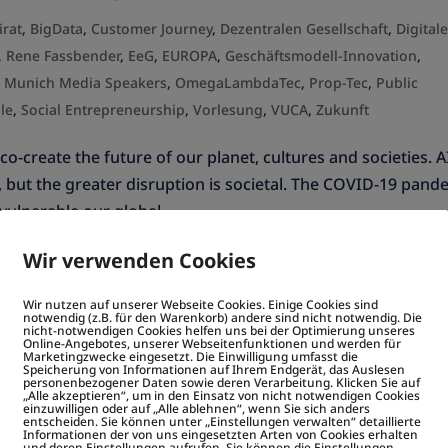
irat
,
BigData
,
Customer Journey
,
Dezentralen Gesellschaft
,
Digital
. Rene Fassbender
,
EeG
,
EUROPA
,
Geschäftsmodell-Innovation
,
,
Munich Media Speakers
,
OmegaLambdaTec
,
Prop-Tec
,
Public
le
,
Social Entrepreneurship
,
Vorlesung
,
VUCA
,
Zukunft
o-create the future of our planet, cultures and societies. A
 but the greater disruption is societal. The COVID-19 pand
ulnerable our global...
Wir verwenden Cookies
folgshebel für Startups un
Wir nutzen auf unserer Webseite Cookies. Einige Cookies sind
notwendig (z.B. für den Warenkorb) andere sind nicht notwendig. Die
nicht-notwendigen Cookies helfen uns bei der Optimierung unseres
Online-Angebotes, unserer Webseitenfunktionen und werden für
en
Marketingzwecke eingesetzt. Die Einwilligung umfasst die
Speicherung von Informationen auf Ihrem Endgerät, das Auslesen
personenbezogener Daten sowie deren Verarbeitung. Klicken Sie auf
„Alle akzeptieren“, um in den Einsatz von nicht notwendigen Cookies
einzuwilligen oder auf „Alle ablehnen“, wenn Sie sich anders
irat
,
Customer Journey
,
Digitale Empathie
,
Digitale Gesellschaft
,
entscheiden. Sie können unter „Einstellungen verwalten“ detaillierte
Informationen der von uns eingesetzten Arten von Cookies erhalten
novation
,
Gesellschaftliche InnovaTIONEN
,
High Tech
,
Hochschule
und deren Einstellungen aufrufen. Sie können die Einstellungen