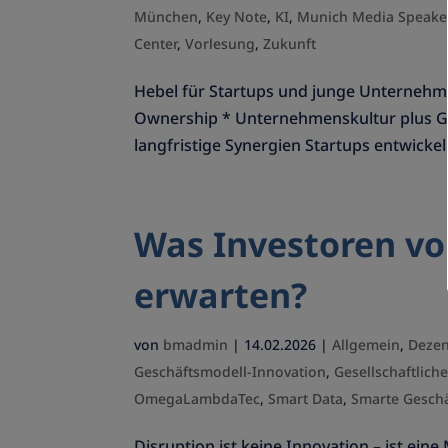
München
,
Key Note
,
KI
,
Munich Media Speake
Center
,
Vorlesung
,
Zukunft
Hebel für Startups und junge Unternehm
Ownership * Unternehmenskultur plus Ge
langfristige Synergien Startups entwickel
Was Investoren vo
erwarten?
von
bmadmin
|
14.02.2026
|
Allgemein
,
Dezen
Geschäftsmodell-Innovation
,
Gesellschaftlic
OmegaLambdaTec
,
Smart Data
,
Smarte Gesch
Disruption ist keine Innovation – ist e