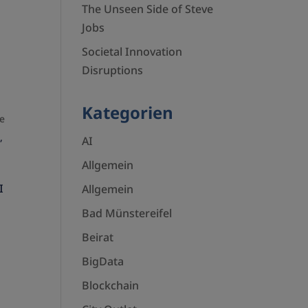
The Unseen Side of Steve
Jobs
Societal Innovation
Disruptions
Kategorien
le
h
,
AI
Allgemein
I
Allgemein
Bad Münstereifel
Beirat
BigData
Blockchain