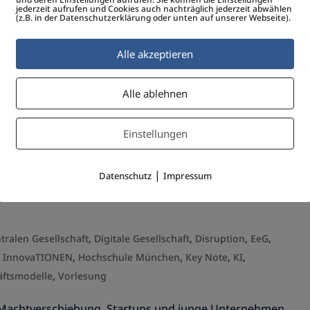
jederzeit aufrufen und Cookies auch nachträglich jederzeit abwählen
rs
,
Smarte Geschäftsmodelle
,
Social Entrepreneurship
,
Strascheg
(z.B. in der Datenschutzerklärung oder unten auf unserer Webseite).
Alle akzeptieren
en * Verantwortung schafft Vertrauen, Geschwindigkeit u
schwindigkeit leben * Team, Innovation & Timing schaffe
Alle ablehnen
n nicht einfach Produkte oder...
Einstellungen
n Startups – Scaleups
|
Datenschutz
Impressum
tralen Gesellschaft
,
Digitale Gesellschaft
,
Disruption
,
EeG
,
he InnovaTIONEN
,
Hochschule München
,
Key Note
,
KI
,
äftsmodelle
,
Vorlesung
ine Machtverschiebung. Startups und junge Unternehmen