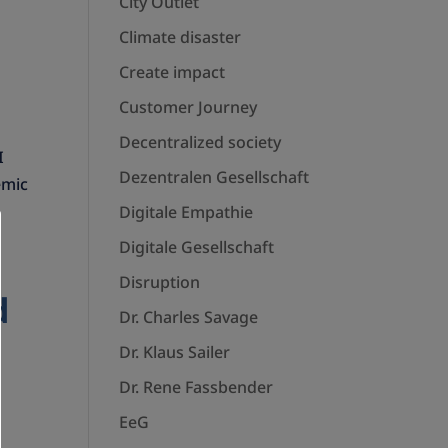
City Outlet
e
Climate disaster
Create impact
Customer Journey
Decentralized society
I
Dezentralen Gesellschaft
emic
Digitale Empathie
Digitale Gesellschaft
Disruption
d
Dr. Charles Savage
Dr. Klaus Sailer
Dr. Rene Fassbender
EeG