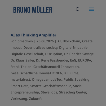
AI as Thinking Amplifier
von
bmadmin
|
25.06.2026
|
AI
,
Blockchain
,
Create
impact
,
Decentralized society
,
Digitale Empathie
,
Digitale Gesellschaft
,
Disruption
,
Dr. Charles Savage
,
Dr. Klaus Sailer
,
Dr. Rene Fassbender
,
EeG
,
EUROPA
,
Frank Thelen
,
Geschäftsmodell-Innovation
,
Gesellschaftliche InnovaTIONEN
,
KI
,
Klima
,
materialrest
,
OmegaLambdaTec
,
Public Speaking
,
Smart Data
,
Smarte Geschäftsmodelle
,
Social
Entrepreneurship
,
Steve Jobs
,
Strascheg Center
,
Vorlesung
,
Zukunft