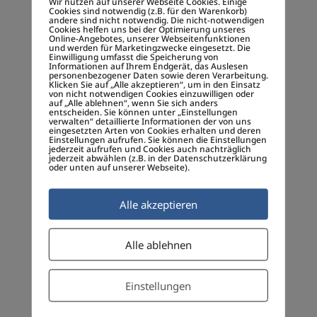
Wir nutzen auf unserer Webseite Cookies. Einige
Cookies sind notwendig (z.B. für den Warenkorb)
Create impact
andere sind nicht notwendig. Die nicht-notwendigen
Cookies helfen uns bei der Optimierung unseres
Online-Angebotes, unserer Webseitenfunktionen
Customer Journey
und werden für Marketingzwecke eingesetzt. Die
Einwilligung umfasst die Speicherung von
Decentralized society
Informationen auf Ihrem Endgerät, das Auslesen
personenbezogener Daten sowie deren Verarbeitung.
Klicken Sie auf „Alle akzeptieren“, um in den Einsatz
Dezentralen Gesellschaft
von nicht notwendigen Cookies einzuwilligen oder
auf „Alle ablehnen“, wenn Sie sich anders
entscheiden. Sie können unter „Einstellungen
Digitale Empathie
verwalten“ detaillierte Informationen der von uns
eingesetzten Arten von Cookies erhalten und deren
Einstellungen aufrufen. Sie können die Einstellungen
Digitale Gesellschaft
jederzeit aufrufen und Cookies auch nachträglich
jederzeit abwählen (z.B. in der Datenschutzerklärung
Disruption
oder unten auf unserer Webseite).
Dr. Charles Savage
Alle akzeptieren
Dr. Klaus Sailer
Dr. Rene Fassbender
Alle ablehnen
EeG
Einstellungen
Erderwärmung
EUROPA