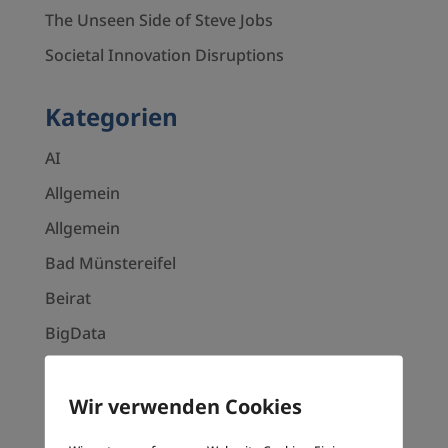
The Unseen Side of Steve Jobs
Societal Innovation Disruptions
Kategorien
AI
Allgemein
Allgemein
Bad Münstereifel
Beirat
BigData
Blockchain
City Outlet
Wir verwenden Cookies
Climate disaster