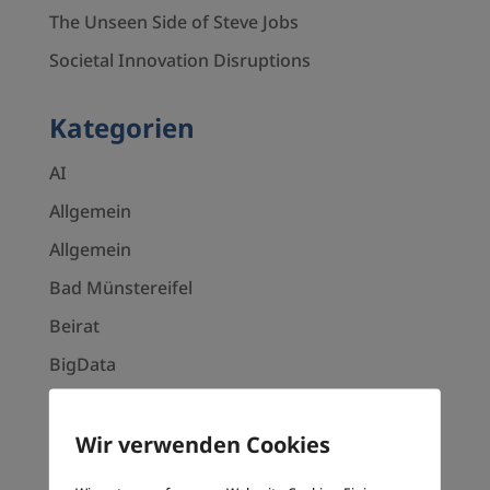
The Unseen Side of Steve Jobs
Societal Innovation Disruptions
Kategorien
AI
Allgemein
Allgemein
Bad Münstereifel
Beirat
BigData
Blockchain
City Outlet
Wir verwenden Cookies
Climate disaster