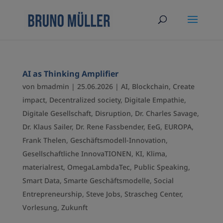
AI as Thinking Amplifier
von
bmadmin
|
25.06.2026
|
AI
,
Blockchain
,
Create
impact
,
Decentralized society
,
Digitale Empathie
,
Digitale Gesellschaft
,
Disruption
,
Dr. Charles Savage
,
Dr. Klaus Sailer
,
Dr. Rene Fassbender
,
EeG
,
EUROPA
,
Frank Thelen
,
Geschäftsmodell-Innovation
,
Gesellschaftliche InnovaTIONEN
,
KI
,
Klima
,
materialrest
,
OmegaLambdaTec
,
Public Speaking
,
Smart Data
,
Smarte Geschäftsmodelle
,
Social
Entrepreneurship
,
Steve Jobs
,
Strascheg Center
,
Vorlesung
,
Zukunft