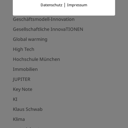
|
Datenschutz
Impressum
Frank Thelen
Geschäftsmodell-Innovation
Gesellschaftliche InnovaTIONEN
Global warming
High Tech
Hochschule München
Immobilien
JUPITER
Key Note
KI
Klaus Schwab
Klima