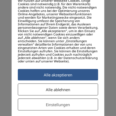
Wir nutzen auf unserer Webseite Cookies. Einige
Cookies sind notwendig (z.B. für den Warenkorb)
Create impact
andere sind nicht notwendig. Die nicht-notwendigen
Cookies helfen uns bei der Optimierung unseres
Online-Angebotes, unserer Webseitenfunktionen
Customer Journey
und werden für Marketingzwecke eingesetzt. Die
Einwilligung umfasst die Speicherung von
Decentralized society
Informationen auf Ihrem Endgerät, das Auslesen
personenbezogener Daten sowie deren Verarbeitung.
Klicken Sie auf „Alle akzeptieren“, um in den Einsatz
Dezentralen Gesellschaft
von nicht notwendigen Cookies einzuwilligen oder
auf „Alle ablehnen“, wenn Sie sich anders
entscheiden. Sie können unter „Einstellungen
Digitale Empathie
verwalten“ detaillierte Informationen der von uns
eingesetzten Arten von Cookies erhalten und deren
Einstellungen aufrufen. Sie können die Einstellungen
Digitale Gesellschaft
jederzeit aufrufen und Cookies auch nachträglich
jederzeit abwählen (z.B. in der Datenschutzerklärung
Disruption
oder unten auf unserer Webseite).
Dr. Charles Savage
Alle akzeptieren
Dr. Klaus Sailer
Dr. Rene Fassbender
Alle ablehnen
EeG
Einstellungen
Erderwärmung
EUROPA