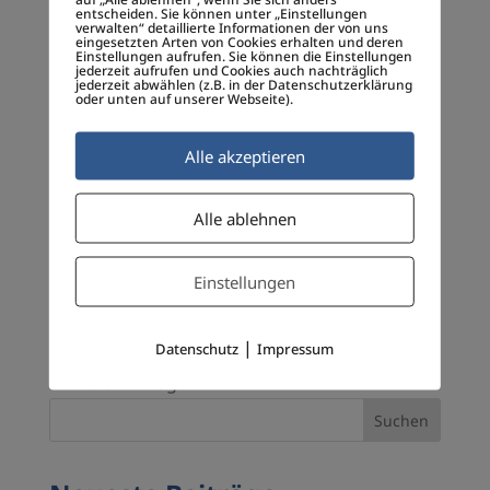
entscheiden. Sie können unter „Einstellungen
von
bmadmin
|
12.05.2026
|
Allgemein
,
Digitale
verwalten“ detaillierte Informationen der von uns
eingesetzten Arten von Cookies erhalten und deren
Empathie
,
Digitale Gesellschaft
,
EeG
,
High Tech
,
Einstellungen aufrufen. Sie können die Einstellungen
jederzeit aufrufen und Cookies auch nachträglich
Hochschule München
,
KI
,
Klaus Schwab
jederzeit abwählen (z.B. in der Datenschutzerklärung
oder unten auf unserer Webseite).
(Übersetzung – Klaus Schwab Artikel aus
Alle akzeptieren
LinkedIn und Time Magazine) Seit mehr als
einem Jahrhundert gehören Universitäten zu
den transformativsten Institutionen der
Alle ablehnen
Menschheit. Sie trieben die wissenschaftliche
Revolution, das industrielle Wachstum,
Einstellungen
medizinische...
|
Datenschutz
Impressum
« Ältere Einträge