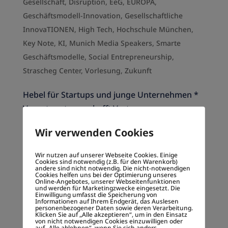
Gesellschaft
,
Disruption
,
EeG
,
EUROPA
,
Geschäftsmodell-Innovation
,
Gesellschaftliche
InnovaTIONEN
,
High Tech
,
Hochschule München
,
Key Note
,
KI
,
Munich Media Speakers
,
Smarte
Geschäftsmodelle
,
Social Entrepreneurship
,
Strascheg Center
,
Vorlesung
,
Zukunft
Hebel für Startups und junge Unternehmen *
Verantwortung schafft Vertrauen,
Geschwindigkeit und Ownership *
Wir verwenden Cookies
Unternehmenskultur plus Geschwindigkeit
leben * Team, Innovation & Timing schaffen
Wir nutzen auf unserer Webseite Cookies. Einige
Cookies sind notwendig (z.B. für den Warenkorb)
langfristige Synergien Startups entwickeln
andere sind nicht notwendig. Die nicht-notwendigen
Cookies helfen uns bei der Optimierung unseres
nicht einfach Produkte oder...
Online-Angebotes, unserer Webseitenfunktionen
und werden für Marketingzwecke eingesetzt. Die
Einwilligung umfasst die Speicherung von
Informationen auf Ihrem Endgerät, das Auslesen
personenbezogener Daten sowie deren Verarbeitung.
Universitäten müssen sich für das
Klicken Sie auf „Alle akzeptieren“, um in den Einsatz
von nicht notwendigen Cookies einzuwilligen oder
intelligente Zeitalter neu erfinden
auf „Alle ablehnen“, wenn Sie sich anders