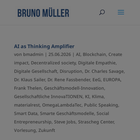
AI as Thinking Amplifier
von
bmadmin
|
25.06.2026
|
AI
,
Blockchain
,
Create
impact
,
Decentralized society
,
Digitale Empathie
,
Digitale Gesellschaft
,
Disruption
,
Dr. Charles Savage
,
Dr. Klaus Sailer
,
Dr. Rene Fassbender
,
EeG
,
EUROPA
,
Frank Thelen
,
Geschäftsmodell-Innovation
,
Gesellschaftliche InnovaTIONEN
,
KI
,
Klima
,
materialrest
,
OmegaLambdaTec
,
Public Speaking
,
Smart Data
,
Smarte Geschäftsmodelle
,
Social
Entrepreneurship
,
Steve Jobs
,
Strascheg Center
,
Vorlesung
,
Zukunft