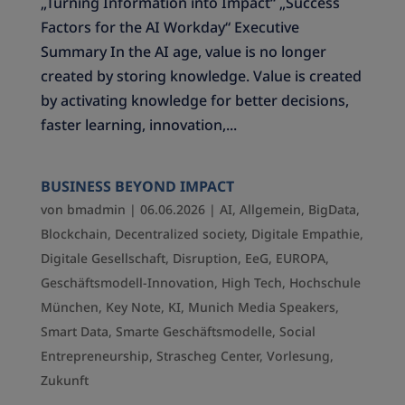
„Turning Information into Impact“ „Success
Factors for the AI Workday“ Executive
Summary In the AI age, value is no longer
created by storing knowledge. Value is created
by activating knowledge for better decisions,
faster learning, innovation,...
BUSINESS BEYOND IMPACT
von
bmadmin
|
06.06.2026
|
AI
,
Allgemein
,
BigData
,
Blockchain
,
Decentralized society
,
Digitale Empathie
,
Digitale Gesellschaft
,
Disruption
,
EeG
,
EUROPA
,
Geschäftsmodell-Innovation
,
High Tech
,
Hochschule
München
,
Key Note
,
KI
,
Munich Media Speakers
,
Smart Data
,
Smarte Geschäftsmodelle
,
Social
Entrepreneurship
,
Strascheg Center
,
Vorlesung
,
Zukunft