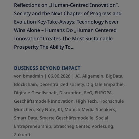
Reflections on „Human-Centred Innovation“,
Society and the Next Chapter of Progress and
Evolution Key-Take-Aways: Technology Never
Wins Alone – Humans Do „Human Centered
Innovation“ Creates The Most Sustainable
Prosperity The Ability To...
BUSINESS BEYOND IMPACT
von
bmadmin
|
06.06.2026
|
AI
,
Allgemein
,
BigData
,
Blockchain
,
Decentralized society
,
Digitale Empathie
,
Digitale Gesellschaft
,
Disruption
,
EeG
,
EUROPA
,
Geschäftsmodell-Innovation
,
High Tech
,
Hochschule
München
,
Key Note
,
KI
,
Munich Media Speakers
,
Smart Data
,
Smarte Geschäftsmodelle
,
Social
Entrepreneurship
,
Strascheg Center
,
Vorlesung
,
Zukunft