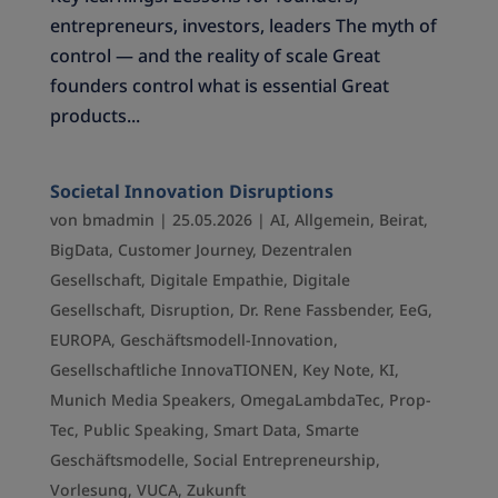
entrepreneurs, investors, leaders The myth of
control — and the reality of scale Great
founders control what is essential Great
products...
Societal Innovation Disruptions
von
bmadmin
|
25.05.2026
|
AI
,
Allgemein
,
Beirat
,
BigData
,
Customer Journey
,
Dezentralen
Gesellschaft
,
Digitale Empathie
,
Digitale
Gesellschaft
,
Disruption
,
Dr. Rene Fassbender
,
EeG
,
EUROPA
,
Geschäftsmodell-Innovation
,
Gesellschaftliche InnovaTIONEN
,
Key Note
,
KI
,
Munich Media Speakers
,
OmegaLambdaTec
,
Prop-
Tec
,
Public Speaking
,
Smart Data
,
Smarte
Geschäftsmodelle
,
Social Entrepreneurship
,
Vorlesung
,
VUCA
,
Zukunft