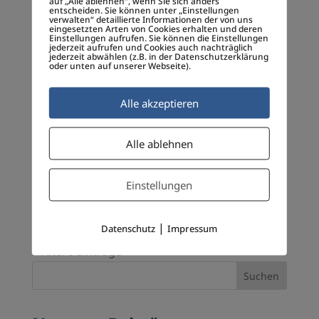
auf „Alle ablehnen“, wenn Sie sich anders
entscheiden. Sie können unter „Einstellungen
Key Note
,
KI
,
Munich Media Speakers
,
Smarte
verwalten“ detaillierte Informationen der von uns
eingesetzten Arten von Cookies erhalten und deren
Geschäftsmodelle
,
Social Entrepreneurship
,
Einstellungen aufrufen. Sie können die Einstellungen
jederzeit aufrufen und Cookies auch nachträglich
Strascheg Center
,
Vorlesung
,
Zukunft
jederzeit abwählen (z.B. in der Datenschutzerklärung
oder unten auf unserer Webseite).
Hebel für Startups und junge Unternehmen *
Alle akzeptieren
Verantwortung schafft Vertrauen,
Geschwindigkeit und Ownership *
Alle ablehnen
Unternehmenskultur plus Geschwindigkeit
leben * Team, Innovation & Timing schaffen
langfristige Synergien Startups entwickeln
Einstellungen
nicht einfach Produkte oder...
|
Datenschutz
Impressum
« Ältere Einträge