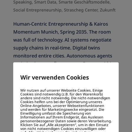
Speaking
,
Smart Data
,
Smarte Geschäftsmodelle
,
Social Entrepreneurship
,
Strascheg Center
,
Zukunft
Human-Centric Entrepreneurship & Kairos
Momentum Munich, Spring 2035. The room
was full of technology. AI systems negotiate
supply chains in real-time. Digital twins
monitored entire cities. Autonomous agents
optimized energy flows across Europe within...
Wir verwenden Cookies
Die wichtigsten Erfolgshebel für Startups
und junge Unternehmen
Wir nutzen auf unserer Webseite Cookies. Einige
Cookies sind notwendig (z.B. für den Warenkorb)
andere sind nicht notwendig. Die nicht-notwendigen
von
bmadmin
|
19.05.2026
|
AI
,
Allgemein
,
Beirat
,
Cookies helfen uns bei der Optimierung unseres
Online-Angebotes, unserer Webseitenfunktionen
Customer Journey
,
Digitale Empathie
,
Digitale
und werden für Marketingzwecke eingesetzt. Die
Einwilligung umfasst die Speicherung von
Gesellschaft
,
Disruption
,
EeG
,
EUROPA
,
Informationen auf Ihrem Endgerät, das Auslesen
personenbezogener Daten sowie deren Verarbeitung.
Geschäftsmodell-Innovation
,
Gesellschaftliche
Klicken Sie auf „Alle akzeptieren“, um in den Einsatz
von nicht notwendigen Cookies einzuwilligen oder
InnovaTIONEN
,
High Tech
,
Hochschule München
,