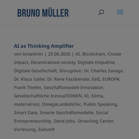
AI as Thinking Amplifier
von
bmadmin
|
25.06.2026
|
AI
,
Blockchain
,
Create
impact
,
Decentralized society
,
Digitale Empathie
,
Digitale Gesellschaft
,
Disruption
,
Dr. Charles Savage
,
Dr. Klaus Sailer
,
Dr. Rene Fassbender
,
EeG
,
EUROPA
,
Frank Thelen
,
Geschäftsmodell-Innovation
,
Gesellschaftliche InnovaTIONEN
,
KI
,
Klima
,
materialrest
,
OmegaLambdaTec
,
Public Speaking
,
Smart Data
,
Smarte Geschäftsmodelle
,
Social
Entrepreneurship
,
Steve Jobs
,
Strascheg Center
,
Vorlesung
,
Zukunft