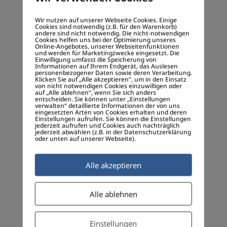
Denn jedes Wort, das eine KI schreibt,
Wir nutzen auf unserer Webseite Cookies. Einige
ist keine Eingebung –
Cookies sind notwendig (z.B. für den Warenkorb)
andere sind nicht notwendig. Die nicht-notwendigen
sondern das Resultat
mathematischer
Cookies helfen uns bei der Optimierung unseres
Online-Angebotes, unserer Webseitenfunktionen
Wahrscheinlichkeit
und werden für Marketingzwecke eingesetzt. Die
Einwilligung umfasst die Speicherung von
und
menschlicher Anweisung.
Informationen auf Ihrem Endgerät, das Auslesen
personenbezogener Daten sowie deren Verarbeitung.
Klicken Sie auf „Alle akzeptieren“, um in den Einsatz
von nicht notwendigen Cookies einzuwilligen oder
Ergo:
auf „Alle ablehnen“, wenn Sie sich anders
entscheiden. Sie können unter „Einstellungen
Das Ergebnis
verwalten“ detaillierte Informationen der von uns
eingesetzten Arten von Cookies erhalten und deren
Einstellungen aufrufen. Sie können die Einstellungen
muss
immer
vom
Prompt
jederzeit aufrufen und Cookies auch nachträglich
jederzeit abwählen (z.B. in der Datenschutzerklärung
oder unten auf unserer Webseite).
Engineer
verifiziert und geprüft
Alle akzeptieren
werden.
Alle ablehnen
🧩
Meine Fragen an Sie:
Einstellungen
Ist der Begriff
„Halluzination“