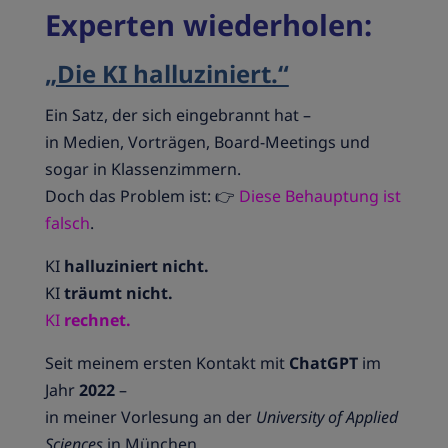
Experten wiederholen:
„Die KI halluziniert.“
Ein Satz, der sich eingebrannt hat –
in Medien, Vorträgen, Board-Meetings und
sogar in Klassenzimmern.
Doch das Problem ist: 👉
Diese Behauptung
ist
falsch
.
KI
halluziniert nicht.
KI
träumt nicht.
KI
rechnet.
Seit meinem ersten Kontakt mit
ChatGPT
im
Jahr
2022
–
in meiner Vorlesung an der
University of Applied
Sciences
in München