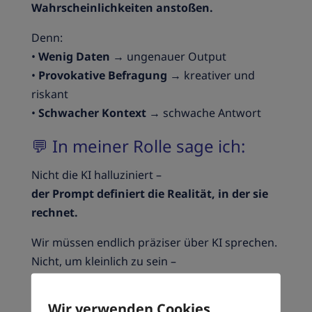
Wahrscheinlichkeiten anstoßen.
Denn:
•
Wenig Daten
→ ungenauer Output
•
Provokative Befragung
→ kreativer und
riskant
•
Schwacher Kontext
→ schwache Antwort
💬 In meiner Rolle sage ich:
Nicht die KI halluziniert –
der Prompt definiert die Realität, in der sie
rechnet.
Wir müssen endlich präziser über KI sprechen.
Nicht, um kleinlich zu sein –
sondern, um
Verantwortung für
Ergebnisse
zu übernehmen.
Wir verwenden Cookies