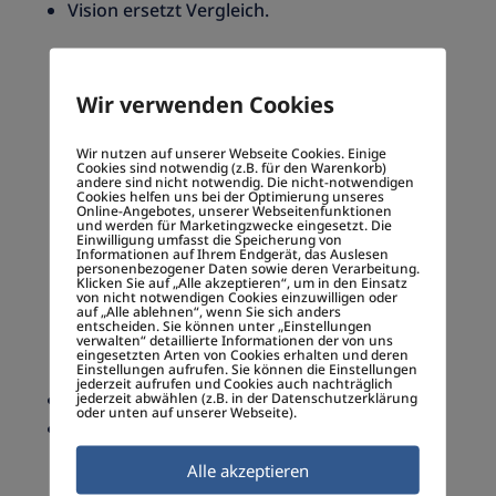
Vision ersetzt Vergleich.
„Selbst und ständig“ bekommt plötzlich eine
andere Bedeutung: Nicht als Belastung –
Wir verwenden Cookies
sondern als Berufung.
Wir nutzen auf unserer Webseite Cookies. Einige
Cookies sind notwendig (z.B. für den Warenkorb)
Markenführung beginnt
andere sind nicht notwendig. Die nicht-notwendigen
Cookies helfen uns bei der Optimierung unseres
nicht im Marketing
Online-Angebotes, unserer Webseitenfunktionen
und werden für Marketingzwecke eingesetzt. Die
Einwilligung umfasst die Speicherung von
Informationen auf Ihrem Endgerät, das Auslesen
Eine der wichtigsten Erkenntnisse des
personenbezogener Daten sowie deren Verarbeitung.
Klicken Sie auf „Alle akzeptieren“, um in den Einsatz
Semesters:
von nicht notwendigen Cookies einzuwilligen oder
auf „Alle ablehnen“, wenn Sie sich anders
Markenführung beginnt nicht im Marketing.
entscheiden. Sie können unter „Einstellungen
verwalten“ detaillierte Informationen der von uns
Sie beginnt in der
Unternehmensführun
g.
eingesetzten Arten von Cookies erhalten und deren
Einstellungen aufrufen. Sie können die Einstellungen
jederzeit aufrufen und Cookies auch nachträglich
Werte sind kein
jederzeit abwählen (z.B. in der Datenschutzerklärung
Kommunikationsinstrument
.
oder unten auf unserer Webseite).
Sie sind ein Entscheidungsfilter.
Alle akzeptieren
Und genau hier entsteht langfristige Treue: