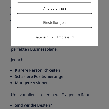
von Mitarbeitenden,
Alle ablehnen
von Kund:innen,
von Partnern.
Einstellungen
Was bleibt nach 12 Terminen?
|
Datenschutz
Impressum
Am Ende des Wintersemesters stehen keine
perfekten Businesspläne.
Jedoch:
Klarere Persönlichkeiten
Schärfere Positionierungen
Mutigere Visionen
Und vor allem stehen neue Fragen im Raum:
Sind wir die Besten?