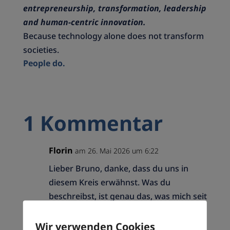
entrepreneurship, transformation, leadership
and human-centric innovation.
Because technology alone does not transform
societies.
People do.
1 Kommentar
Florin
am 26. Mai 2026 um 6:22
Lieber Bruno, danke, dass du uns in
diesem Kreis erwähnst. Was du
beschreibst, ist genau das, was mich seit
Jahren nicht loslässt: dass wir
technologisch immer mehr können,
Wir verwenden Cookies