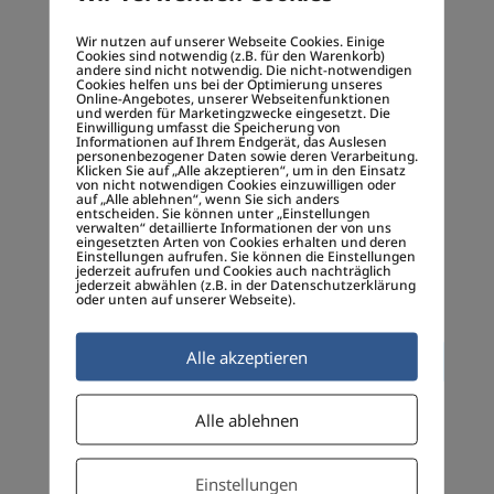
aber gleichzeitig immer einsamer
Wir nutzen auf unserer Webseite Cookies. Einige
werden. Diese Lücke schließt sich nicht
Cookies sind notwendig (z.B. für den Warenkorb)
andere sind nicht notwendig. Die nicht-notwendigen
mit besseren Apps, sondern damit, dass
Cookies helfen uns bei der Optimierung unseres
Online-Angebotes, unserer Webseitenfunktionen
wir uns wieder gegenseitig brauchen
und werden für Marketingzwecke eingesetzt. Die
Einwilligung umfasst die Speicherung von
und das auch zulassen. Wenn
Informationen auf Ihrem Endgerät, das Auslesen
personenbezogener Daten sowie deren Verarbeitung.
http://www.OneFamily.uno
dabei ein
Klicken Sie auf „Alle akzeptieren“, um in den Einsatz
von nicht notwendigen Cookies einzuwilligen oder
kleines Stück Werkzeug sein kann, freue
auf „Alle ablehnen“, wenn Sie sich anders
entscheiden. Sie können unter „Einstellungen
ich mich. Aber der eigentliche Wandel
verwalten“ detaillierte Informationen der von uns
eingesetzten Arten von Cookies erhalten und deren
passiert zwischen Menschen, nicht in
Einstellungen aufrufen. Sie können die Einstellungen
jederzeit aufrufen und Cookies auch nachträglich
Software. Schön, dass du das so klar
jederzeit abwählen (z.B. in der Datenschutzerklärung
oder unten auf unserer Webseite).
sagst.
Alle akzeptieren
Antworten
Alle ablehnen
Kommentar absenden
Einstellungen