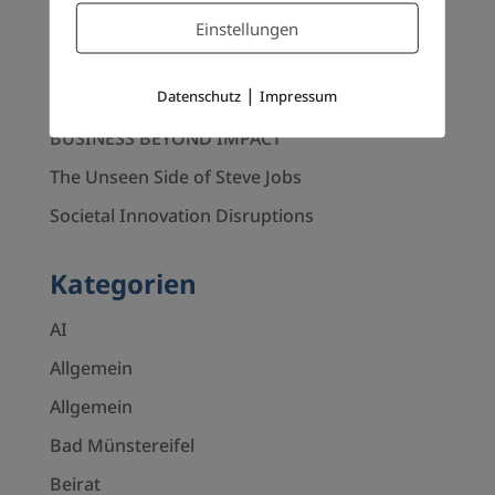
Einstellungen
AI as Thinking Amplifier
From Knowledge Storage to Knowledge
|
Datenschutz
Impressum
Impact
BUSINESS BEYOND IMPACT
The Unseen Side of Steve Jobs
Societal Innovation Disruptions
Kategorien
AI
Allgemein
Allgemein
Bad Münstereifel
Beirat